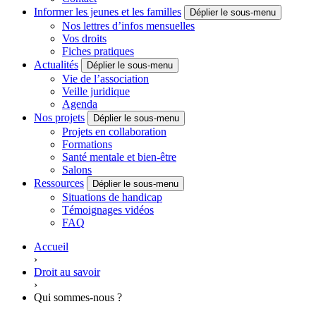
Informer les jeunes et les familles
Déplier le sous-menu
Nos lettres d’infos mensuelles
Vos droits
Fiches pratiques
Actualités
Déplier le sous-menu
Vie de l’association
Veille juridique
Agenda
Nos projets
Déplier le sous-menu
Projets en collaboration
Formations
Santé mentale et bien-être
Salons
Ressources
Déplier le sous-menu
Situations de handicap
Témoignages vidéos
FAQ
Accueil
›
Droit au savoir
›
Qui sommes-nous ?