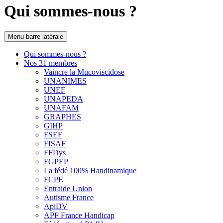
Qui sommes-nous ?
Menu barre latérale
Qui sommes-nous ?
Nos 31 membres
Vaincre la Mucoviscidose
UNANIMES
UNEF
UNAPEDA
UNAFAM
GRAPHES
GIHP
FSEF
FISAF
FFDys
FGPEP
La fédé 100% Handinamique
FCPE
Entraide Union
Autisme France
ApiDV
APF France Handicap