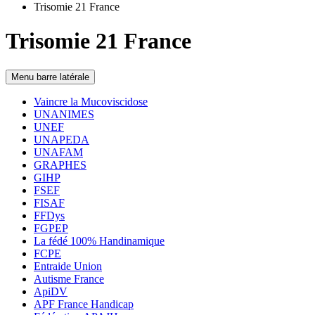
Trisomie 21 France
Trisomie 21 France
Menu barre latérale
Vaincre la Mucoviscidose
UNANIMES
UNEF
UNAPEDA
UNAFAM
GRAPHES
GIHP
FSEF
FISAF
FFDys
FGPEP
La fédé 100% Handinamique
FCPE
Entraide Union
Autisme France
ApiDV
APF France Handicap