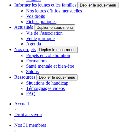
Informer les jeunes et les familles
Déplier le sous-menu
Nos lettres d’infos mensuelles
Vos droits
Fiches pratiques
Actualités
Déplier le sous-menu
Vie de l’association
Veille juridique
Agenda
Nos projets
Déplier le sous-menu
Projets en collaboration
Formations
Santé mentale et bien-être
Salons
Ressources
Déplier le sous-menu
Situations de handicap
Témoignages vidéos
FAQ
Accueil
›
Droit au savoir
›
Nos 31 membres
›