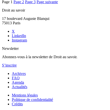
Pagination
Page
1
Page
2
Page
3
Page suivante
des
Droit au savoir
publications
17 boulevard Auguste Blanqui
75013 Paris
X
LinkedIn
Instagram
Newsletter
Abonnez-vous à la newsletter de Droit au savoir.
S’inscrire
Archives
FAQ
Agenda
Actualités
Mentions légales
Politique de confidentialité
Crédits