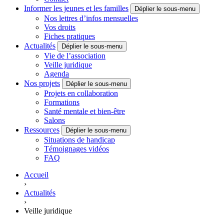
Informer les jeunes et les familles
Déplier le sous-menu
Nos lettres d’infos mensuelles
Vos droits
Fiches pratiques
Actualités
Déplier le sous-menu
Vie de l’association
Veille juridique
Agenda
Nos projets
Déplier le sous-menu
Projets en collaboration
Formations
Santé mentale et bien-être
Salons
Ressources
Déplier le sous-menu
Situations de handicap
Témoignages vidéos
FAQ
Accueil
›
Actualités
›
Veille juridique