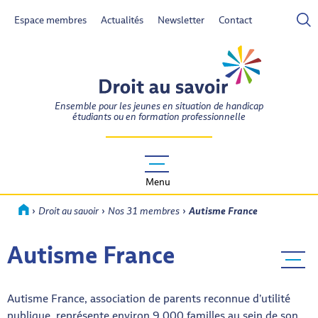
Espace membres
Actualités
Newsletter
Contact
DROIT AU SAVOIR
Ensemble pour les jeunes en situation de handicap
étudiants ou en formation professionnelle
Menu
›
›
›
Accueil
Droit au savoir
Nos 31 membres
Autisme France
Autisme France
Menu ba
Autisme France, association de parents reconnue d’utilité
publique, représente environ 9.000 familles au sein de son