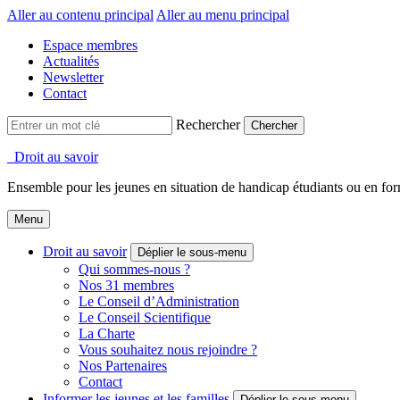
Aller au contenu principal
Aller au menu principal
Espace membres
Actualités
Newsletter
Contact
Rechercher
Droit au savoir
Ensemble pour les jeunes en situation de handicap étudiants ou en for
Menu
Droit au savoir
Déplier le sous-menu
Qui sommes-nous ?
Nos 31 membres
Le Conseil d’Administration
Le Conseil Scientifique
La Charte
Vous souhaitez nous rejoindre ?
Nos Partenaires
Contact
Informer les jeunes et les familles
Déplier le sous-menu