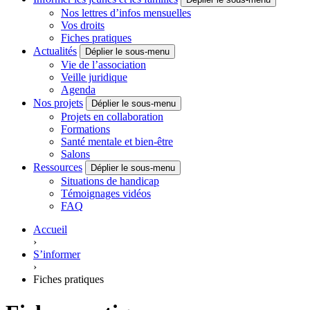
Nos lettres d’infos mensuelles
Vos droits
Fiches pratiques
Actualités
Déplier le sous-menu
Vie de l’association
Veille juridique
Agenda
Nos projets
Déplier le sous-menu
Projets en collaboration
Formations
Santé mentale et bien-être
Salons
Ressources
Déplier le sous-menu
Situations de handicap
Témoignages vidéos
FAQ
Accueil
›
S’informer
›
Fiches pratiques