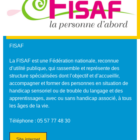
FISAF
La FISAF est une Fédération nationale, reconnue
d’utilité publique, qui rassemble et représente des
structure spécialisées dont l’objectif et d’accueillir,
accompagner et former des personnes en situation de
handicap sensoriel ou de trouble du langage et des
apprentissages, avec ou sans handicap associé, à tous
les âges de la vie.
Téléphone
:
05 57 77 48 30
Site internet