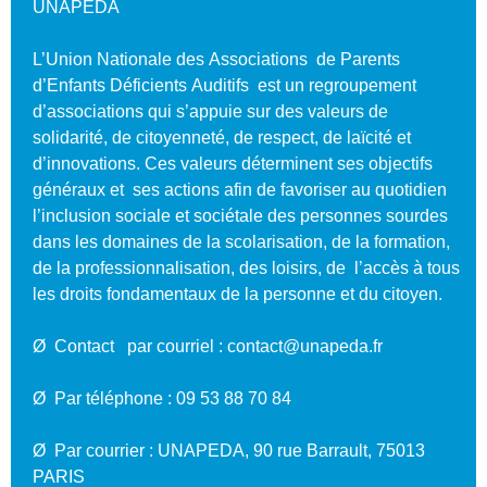
UNAPEDA
L’
U
nion
N
ationale des
A
ssociations de
P
arents
d’
E
nfants
D
éficients
A
uditifs est un regroupement
d’associations qui s’appuie sur des valeurs de
solidarité, de citoyenneté, de respect, de laïcité et
d’innovations. Ces valeurs déterminent ses objectifs
généraux et ses actions afin de favoriser au quotidien
l’inclusion sociale et sociétale des personnes sourdes
dans les domaines de la scolarisation, de la formation,
de la professionnalisation, des loisirs, de l’accès à tous
les droits fondamentaux de la personne et du citoyen.
Ø Contact par courriel : contact@unapeda.fr
Ø Par téléphone : 09 53 88 70 84
Ø Par courrier :
UNAPEDA
, 90 rue Barrault, 75013
PARIS