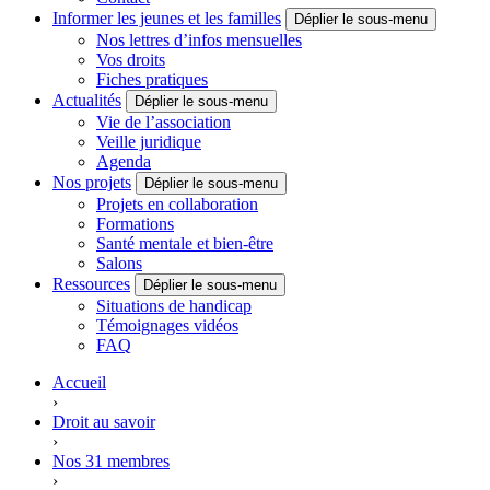
Informer les jeunes et les familles
Déplier le sous-menu
Nos lettres d’infos mensuelles
Vos droits
Fiches pratiques
Actualités
Déplier le sous-menu
Vie de l’association
Veille juridique
Agenda
Nos projets
Déplier le sous-menu
Projets en collaboration
Formations
Santé mentale et bien-être
Salons
Ressources
Déplier le sous-menu
Situations de handicap
Témoignages vidéos
FAQ
Accueil
›
Droit au savoir
›
Nos 31 membres
›