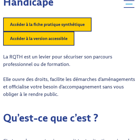
Handicapé
Menu ba
Accéder à la fiche pratique synthétique
Accéder à la version accessible
La RQTH est un levier pour sécuriser son parcours
professionnel ou de formation.
Elle ouvre des droits, facilite les démarches d’aménagements
et officialise votre besoin d’accompagnement sans vous
obliger à le rendre public.
Qu’est-ce que c’est ?