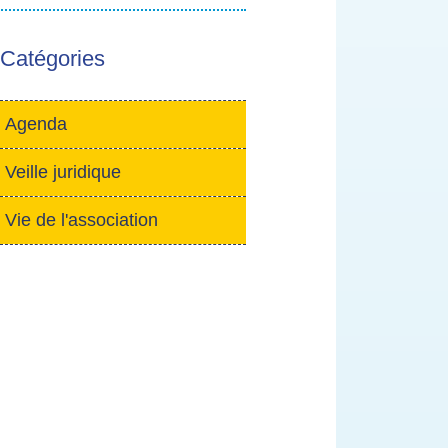
Catégories
Agenda
- Actif
Veille juridique
- Actif
Vie de l'association
- Actif