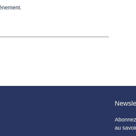
vénement.
Newsle
Abonnez-
au savoir