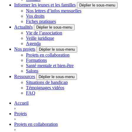
Informer les jeunes et les familles
Déplier le sous-menu
Nos lettres d’infos mensuelles
Vos droits
Fiches pratiques
Actualités
Déplier le sous-menu
Vie de l’association
Veille juridique
Agenda
Nos projets
Déplier le sous-menu
Projets en collaboration
Formations
Santé mentale et bien-être
Salons
Ressources
Déplier le sous-menu
Situations de handicap
Témoignages vidéos
FAQ
Accueil
›
Projets
›
Projets en collaboration
›