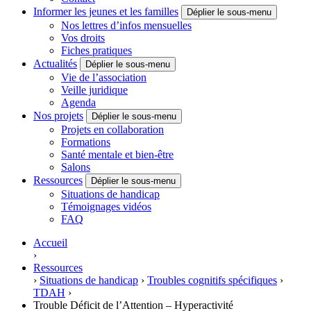
Informer les jeunes et les familles
Déplier le sous-menu
Nos lettres d’infos mensuelles
Vos droits
Fiches pratiques
Actualités
Déplier le sous-menu
Vie de l’association
Veille juridique
Agenda
Nos projets
Déplier le sous-menu
Projets en collaboration
Formations
Santé mentale et bien-être
Salons
Ressources
Déplier le sous-menu
Situations de handicap
Témoignages vidéos
FAQ
Accueil
›
Ressources
›
Situations de handicap
›
Troubles cognitifs spécifiques
›
TDAH
›
Trouble Déficit de l’Attention – Hyperactivité