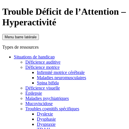
Trouble Déficit de l’Attention –
Hyperactivité
Menu barre latérale
Types de ressources
Situations de handicap
Déficience auditive
Déficience motrice
Infirmité motrice cérébrale
Maladies neuromusculaires
Spina bifida
Déficience visuelle
Épilepsie
Maladies psychiatriques
Mucoviscidose
Troubles cognitifs spécifiques
Dyslexie
Dysphasie
Dyspraxie